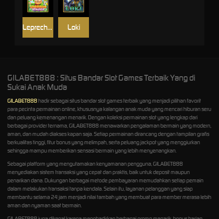
Leprechaun Bonanza
Loki
GILABET888 : Situs Bandar Slot Games Terbaik Yang di
Sukai Anak Muda
GILABET888
hadir sebagai situs bandar slot games terbaik yang menjadi pilihan favorit
para pecinta permainan online, khususnya kalangan anak muda yang mencari hiburan seru
dan peluang kemenangan menarik. Dengan koleksi permainan slot yang lengkap dari
berbagai provider ternama, GILABET888 menawarkan pengalaman bermain yang modern,
aman, dan mudah diakses kapan saja. Setiap permainan dirancang dengan tampilan grafis
berkualitas tinggi, fitur bonus yang melimpah, serta peluang jackpot yang menggiurkan
sehingga mampu memberikan sensasi bermain yang lebih menyenangkan.
Sebagai platform yang mengutamakan kenyamanan pengguna, GILABET888
menyediakan sistem transaksi yang cepat dan praktis, baik untuk deposit maupun
penarikan dana. Dukungan berbagai metode pembayaran memudahkan setiap pemain
dalam melakukan transaksi tanpa kendala. Selain itu, layanan pelanggan yang siap
membantu selama 24 jam menjadi nilai tambah yang membuat para member merasa lebih
aman dan nyaman saat bermain.
GILABET888 juga dikenal karena menghadirkan berbagai promo menarik, bonus harian,