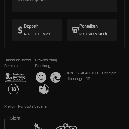
tidak dapat diproses
Deposit
Penarikan
Rata-rata 3 Menit
Rata-rata 5 Menit
Tanggung Jawab
Browser Yang
Bermain
Didukung
©2026 GILABET888. Hak cipta
dilindungi | 18+
Platform Penyedia Layanan
Slots