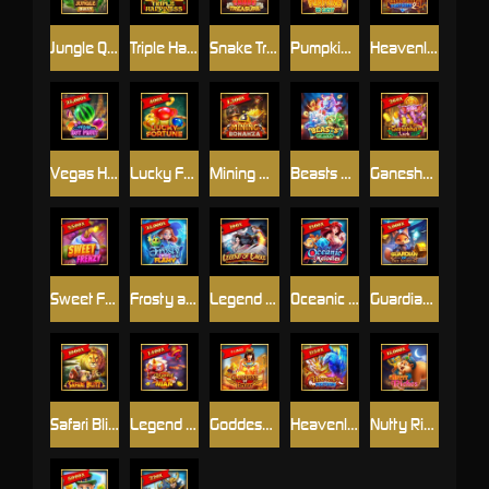
Jungle Quest
Triple Happiness
Snake Treasure
Pumpkins Go Lucky
Heavenly Fortunes 2
Vegas Hot Fruit
Lucky Fortune
Mining Bonanza
Beasts Of Luck
Ganesha Luck
Sweet Frenzy
Frosty and Flamy
Legend Of Eagle
Oceanic Melodies
Guardian of the Museum
Safari Blitz
Legend of Nian
Goddess Of Egypt
Heavenly Fortunes
Nutty Riches