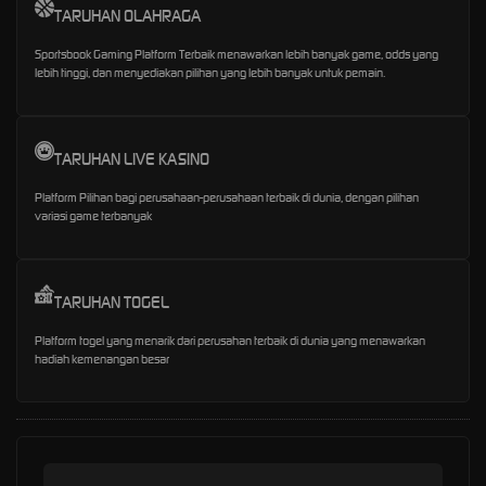
TARUHAN OLAHRAGA
Sportsbook Gaming Platform Terbaik menawarkan lebih banyak game, odds yang
lebih tinggi, dan menyediakan pilihan yang lebih banyak untuk pemain.
TARUHAN LIVE KASINO
Platform Pilihan bagi perusahaan-perusahaan terbaik di dunia, dengan pilihan
variasi game terbanyak
TARUHAN TOGEL
Platform togel yang menarik dari perusahan terbaik di dunia yang menawarkan
hadiah kemenangan besar