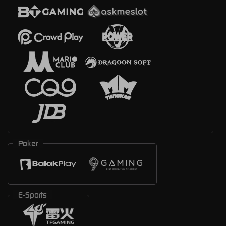
Poker
E-Sports