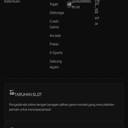
Ketentuan
gilabet888o
Togel
fficial
Olahraga
Crash
Game
Arcade
Poker
E-Sports
Sabung
Ayam
TARUHAN SLOT
Penyedia slot online dengan beragam pilihan game menarik yang memudahkan
pemain untuk mencapai jackpot