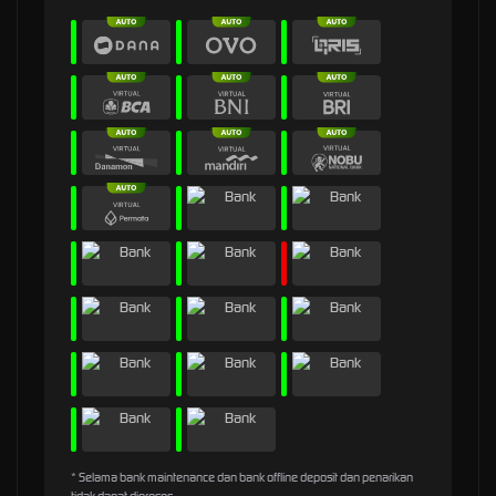
* Selama bank maintenance dan bank offline deposit dan penarikan