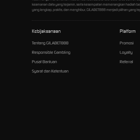
keamanan data yang terjamin, serta kesempatan memenangkan hadiah besa
yang lengkap, praktis, dan menghibur, GILABET888 menjadi pilihan yang t
Kebijaksanaan
Platform
Tentang GILABET888
Promosi
Responsible Gambling
Loyalty
Pusat Bantuan
Referral
Syarat dan Ketentuan