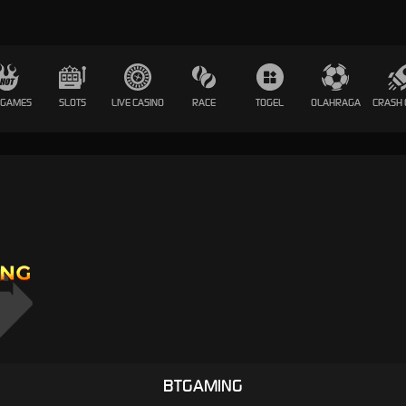
 GAMES
SLOTS
LIVE CASINO
RACE
TOGEL
OLAHRAGA
CRASH
BTGAMING