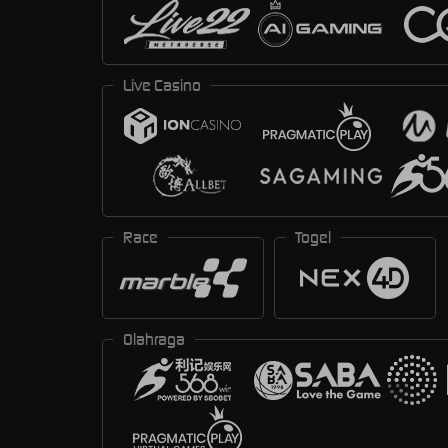
Live Casino
Race
Togel
Olahraga