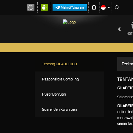
Main di Telegram
HOT
Tenta
Tentang GILABET888
TENTA
Responsible Gambling
GILABET
Pusat Bantuan
Selamat d
GILABET
Syarat dan Ketentuan
online te
menawarka
sementara