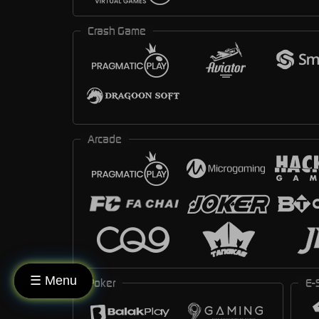
Crash Game
Arcade
☰
Menu
Poker
E-