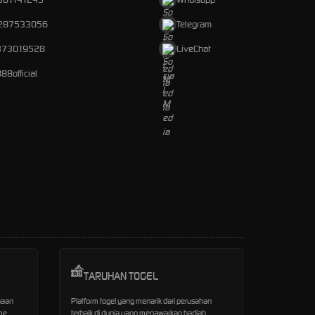
287533056
Telegram
373019528
LiveChat
88official
TARUHAN TOGEL
haan
Platform togel yang menarik dari perusahan
ame
terbaik di dunia yang menawarkan hadiah