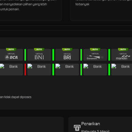
 dan menyediakan pilihan yang lebih
terbanyak
untuk pemain.
an tidak dapat diproses
Penarikan
Rata-rata 5 Menit