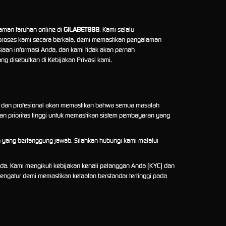
laman taruhan online di
GILABET888
. Kami selalu
roses kami secara berkala, demi memastikan pengalaman
an informasi Anda, dan kami tidak akan pernah
g disebutkan di Kebijakan Privasi kami.
ah dan profesional akan memastikan bahwa semua masalah
an prioritas tinggi untuk memastikan sistem pembayaran yang
 yang bertanggung jawab. Silahkan hubungi kami melalui
 Kami mengikuti kebijakan kenali pelanggan Anda (KYC) dan
ngatur demi memastikan ketaatan berstandar tertinggi pada