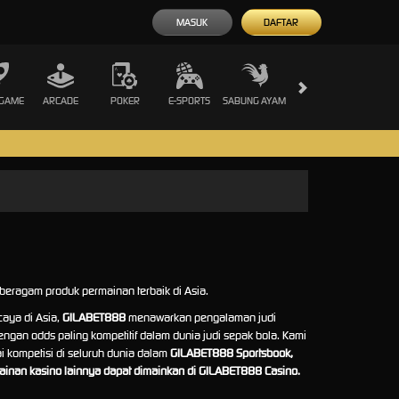
MASUK
DAFTAR
 GAME
ARCADE
POKER
E-SPORTS
SABUNG AYAM
PROMOSI
eragam produk permainan terbaik di Asia.
caya di Asia,
GILABET888
menawarkan pengalaman judi
engan odds paling kompetitif dalam dunia judi sepak bola. Kami
 kompetisi di seluruh dunia dalam
GILABET888 Sportsbook,
rmainan kasino lainnya dapat dimainkan di
GILABET888
Casino.