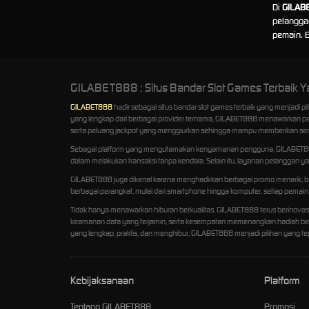
Di
GILAB
pelanggan
pemain. 
GILABET888 : Situs Bandar Slot Games Terbaik Y
GILABET888
hadir sebagai situs bandar slot games terbaik yang menjadi 
yang lengkap dari berbagai provider ternama, GILABET888 menawarkan peng
serta peluang jackpot yang menggiurkan sehingga mampu memberikan se
Sebagai platform yang mengutamakan kenyamanan pengguna, GILABET888 
dalam melakukan transaksi tanpa kendala. Selain itu, layanan pelangga
GILABET888 juga dikenal karena menghadirkan berbagai promo menarik, b
berbagai perangkat, mulai dari smartphone hingga komputer, setiap pemain
Tidak hanya menawarkan hiburan berkualitas, GILABET888 terus berinovas
keamanan data yang terjamin, serta kesempatan memenangkan hadiah besa
yang lengkap, praktis, dan menghibur, GILABET888 menjadi pilihan yang t
Kebijaksanaan
Platform
Tentang GILABET888
Promosi