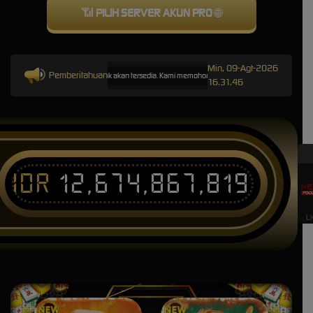
📶
PILIH SERVER AKUN PRO
🌐
Min, 09-Agt-2026
Pemberitahuan
Virtual Sports permainan tidak akan tersedia. Kami memohon maaf atas ketidaknyamanan yang mu
16.31.46
IDR
12,674,889,065
L