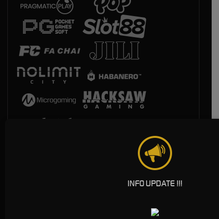
INFO UPDATE !!!