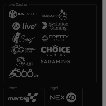
Live Casino
Race
Togel