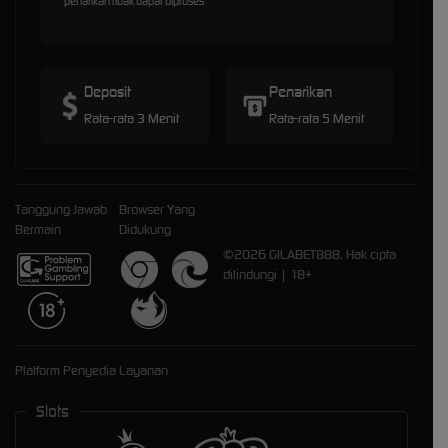
penarikan tidak dapat diproses
Deposit
Penarikan
Rata-rata 3 Menit
Rata-rata 5 Menit
Tanggung Jawab
Browser Yang
Bermain
Didukung
©2026 GILABET888. Hak cipta
dilindungi | 18+
Platform Penyedia Layanan
Slots