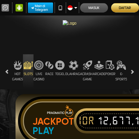
Main di
MASUK
DAFTAR
Telegram
HOT
SLOTS
LIVE
RACE
TOGEL
OLAHRAGA
CRASH
ARCADE
POKER
E-
SABUN
GAMES
CASINO
GAME
SPORTS
AYAM
IDR
12,677,
JACKPOT
PLAY