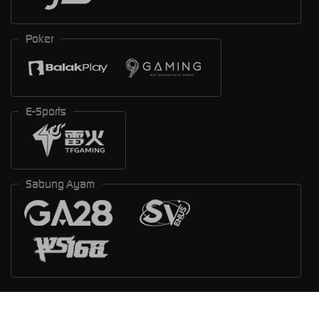
Poker
E-Sports
Sabung Ayam