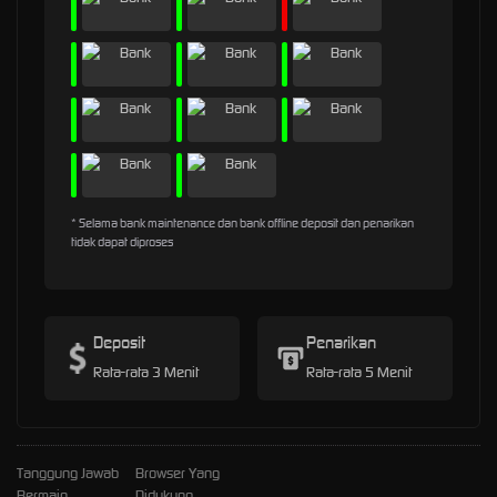
* Selama bank maintenance dan bank offline deposit dan penarikan
tidak dapat diproses
Deposit
Penarikan
Rata-rata 3 Menit
Rata-rata 5 Menit
Tanggung Jawab
Browser Yang
Bermain
Didukung