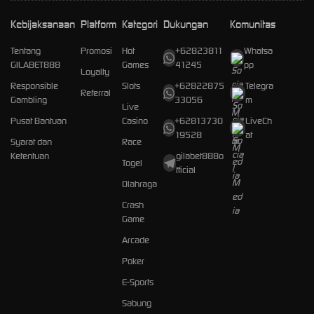
Kebijaksanaan
Platform
Kategori
Dukungan
Komunitas
Tentang
Promosi
Hot
+62823811
Whatsa
GILABET888
Games
41245
pp
Loyalty
Responsible
Slots
+62822875
Telegra
Referral
Gambling
33056
m
Live
Pusat Bantuan
Casino
+62813730
LiveCh
19528
at
Syarat dan
Race
Ketentuan
gilabet888o
Togel
fficial
Olahraga
Crash
Game
Arcade
Poker
E-Sports
Sabung