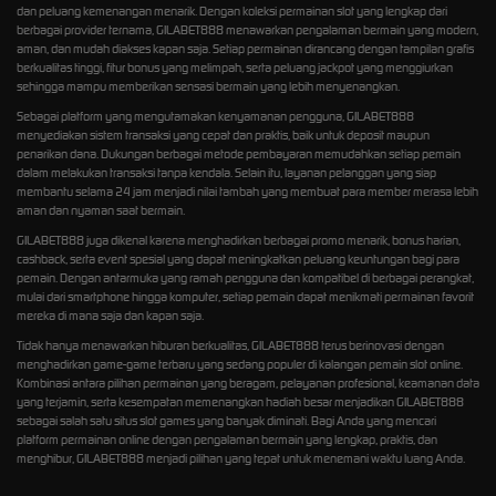
dan peluang kemenangan menarik. Dengan koleksi permainan slot yang lengkap dari
berbagai provider ternama, GILABET888 menawarkan pengalaman bermain yang modern,
aman, dan mudah diakses kapan saja. Setiap permainan dirancang dengan tampilan grafis
berkualitas tinggi, fitur bonus yang melimpah, serta peluang jackpot yang menggiurkan
sehingga mampu memberikan sensasi bermain yang lebih menyenangkan.
Sebagai platform yang mengutamakan kenyamanan pengguna, GILABET888
menyediakan sistem transaksi yang cepat dan praktis, baik untuk deposit maupun
penarikan dana. Dukungan berbagai metode pembayaran memudahkan setiap pemain
dalam melakukan transaksi tanpa kendala. Selain itu, layanan pelanggan yang siap
membantu selama 24 jam menjadi nilai tambah yang membuat para member merasa lebih
aman dan nyaman saat bermain.
GILABET888 juga dikenal karena menghadirkan berbagai promo menarik, bonus harian,
cashback, serta event spesial yang dapat meningkatkan peluang keuntungan bagi para
pemain. Dengan antarmuka yang ramah pengguna dan kompatibel di berbagai perangkat,
mulai dari smartphone hingga komputer, setiap pemain dapat menikmati permainan favorit
mereka di mana saja dan kapan saja.
Tidak hanya menawarkan hiburan berkualitas, GILABET888 terus berinovasi dengan
menghadirkan game-game terbaru yang sedang populer di kalangan pemain slot online.
Kombinasi antara pilihan permainan yang beragam, pelayanan profesional, keamanan data
yang terjamin, serta kesempatan memenangkan hadiah besar menjadikan GILABET888
sebagai salah satu situs slot games yang banyak diminati. Bagi Anda yang mencari
platform permainan online dengan pengalaman bermain yang lengkap, praktis, dan
menghibur, GILABET888 menjadi pilihan yang tepat untuk menemani waktu luang Anda.