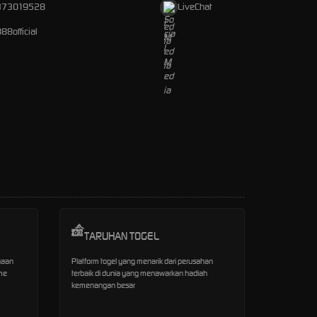
373019528
LiveChat
88official
TARUHAN TOGEL
haan
Platform togel yang menarik dari perusahan
ame
terbaik di dunia yang menawarkan hadiah
kemenangan besar