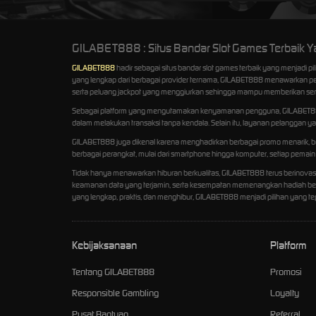
GILABET888 : Situs Bandar Slot Games Terbaik Y
GILABET888
hadir sebagai situs bandar slot games terbaik yang menjadi 
yang lengkap dari berbagai provider ternama, GILABET888 menawarkan peng
serta peluang jackpot yang menggiurkan sehingga mampu memberikan se
Sebagai platform yang mengutamakan kenyamanan pengguna, GILABET888 
dalam melakukan transaksi tanpa kendala. Selain itu, layanan pelangga
GILABET888 juga dikenal karena menghadirkan berbagai promo menarik, b
berbagai perangkat, mulai dari smartphone hingga komputer, setiap pemain
Tidak hanya menawarkan hiburan berkualitas, GILABET888 terus berinovas
keamanan data yang terjamin, serta kesempatan memenangkan hadiah besa
yang lengkap, praktis, dan menghibur, GILABET888 menjadi pilihan yang t
Kebijaksanaan
Platform
Tentang GILABET888
Promosi
Responsible Gambling
Loyalty
Pusat Bantuan
Referral